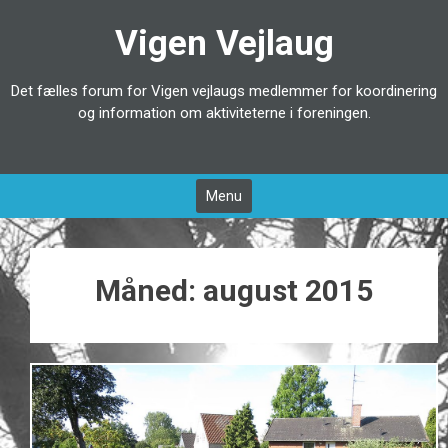
Videre
Vigen Vejlaug
til
indhold
Det fælles forum for Vigen vejlaugs medlemmer for koordinering
og information om aktiviteterne i foreningen.
Menu
Måned:
august 2015