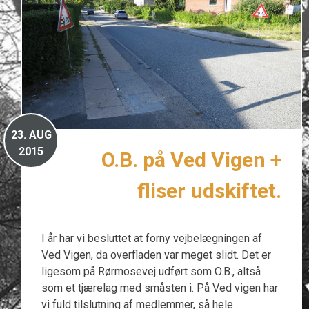
23.
AUG
2015
O.B. på Ved Vigen +
fliser udskiftet.
I år har vi besluttet at forny vejbelægningen af
Ved Vigen, da overfladen var meget slidt. Det er
ligesom på Rørmosevej udført som O.B., altså
som et tjærelag med småsten i. På Ved vigen har
vi fuld tilslutning af medlemmer, så hele