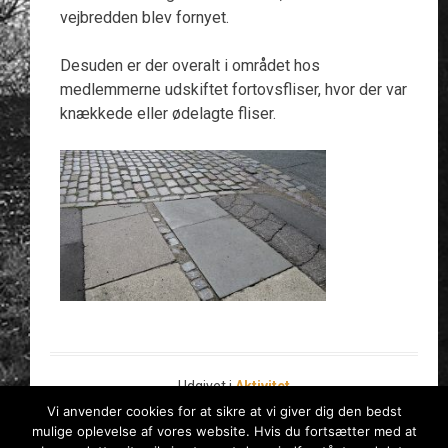
vejbredden blev fornyet.
Desuden er der overalt i området hos
medlemmerne udskiftet fortovsfliser, hvor der var
knækkede eller ødelagte fliser.
Udgivet i
Aktivitet
Vi anvender cookies for at sikre at vi giver dig den bedst
mulige oplevelse af vores website. Hvis du fortsætter med at