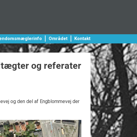
jendomsmæglerinfo
Området
Kontakt
tægter og referater
sevej og den del af Engblommevej der