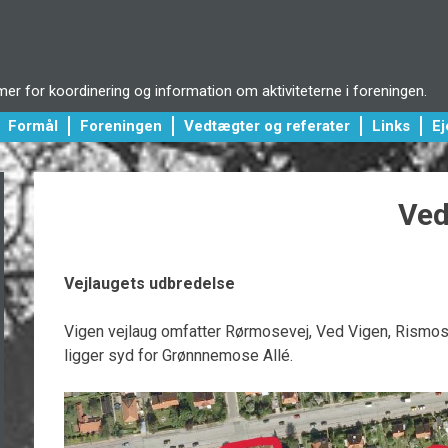
r for koordinering og information om aktiviteterne i foreningen.
Formål
Foreningen
Vedtægter og referater
Links
E
Ved
Vejlaugets udbredelse
Vigen vejlaug omfatter Rørmosevej, Ved Vigen, Rismo
ligger syd for Grønnnemose Allé.