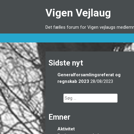
Videre
Vigen Vejlaug
til
indhold
Det fælles forum for Vigen vejlaugs medlemme
Sidste nyt
Generalforsamlingsreferat og
regnskab 2023
28/08/2023
Søg
efter:
Emner
Aktivitet