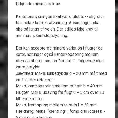
følgende minimumskrav:
Kantstenslysningen skal være tilstrækkelig stor
til at sikre korrekt afvanding. Afvandingen skal
ske på langs af vejen. Der stilles ikke krav til
minimums kantstenslysning.
Der kan accepteres mindre variation i flugter og
koter, herunder også kanter/opspring mellem
sten samt sten som er “kæntret”. Følgende skal
være opfyldt:
Jævnhed: Maks. lunkedybde d = 20 mm målt med
en 1-meter retskede.
Maks. kant/opspring mellem to sten h = 40 mm.
Flugter: Maks. udsving fra flugt u = 5 cm over 10
løbende meter.
Maks. fremspring mellem to sten f = 20 mm.
Hældning: Maks. “kæntring” i forhold til lodret k =
5 mm pr. cm lysning.