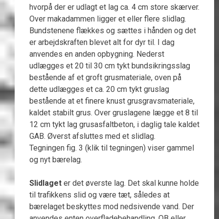
hvorpå der er udlagt et lag ca. 4 cm store skærver.
Over makadammen ligger et eller flere slidlag.
Bundstenene flækkes og sættes i hånden og det
er arbejdskraften blevet alt for dyr til. I dag
anvendes en anden opbygning. Nederst
udlægges et 20 til 30 cm tykt bundsikringsslag
bestående af et groft grusmateriale, oven på
dette udlægges et ca. 20 cm tykt gruslag
bestående at et finere knust grusgravsmateriale,
kaldet stabilt grus. Over gruslagene lægge et 8 til
12 cm tykt lag grusasfaltbeton, i daglig tale kaldet
GAB. Øverst afsluttes med et slidlag.
Tegningen fig. 3 (klik til tegningen) viser gammel
og nyt bærelag.
Slidlaget
er det øverste lag. Det skal kunne holde
til trafikkens slid og være tæt, således at
bærelaget beskyttes mod nedsivende vand. Der
anvendes enten overfladebehandling, OB eller