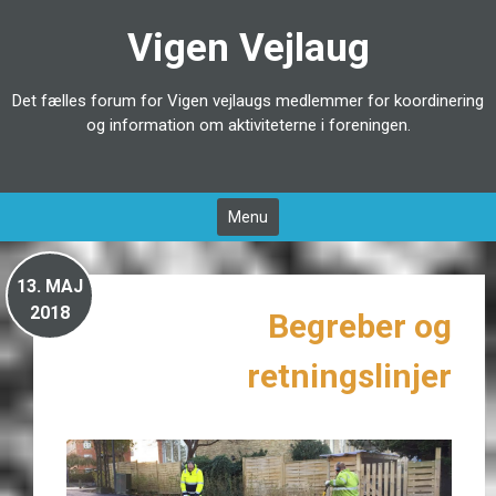
Videre
Vigen Vejlaug
til
indhold
Det fælles forum for Vigen vejlaugs medlemmer for koordinering
og information om aktiviteterne i foreningen.
Menu
13.
MAJ
2018
Begreber og
retningslinjer