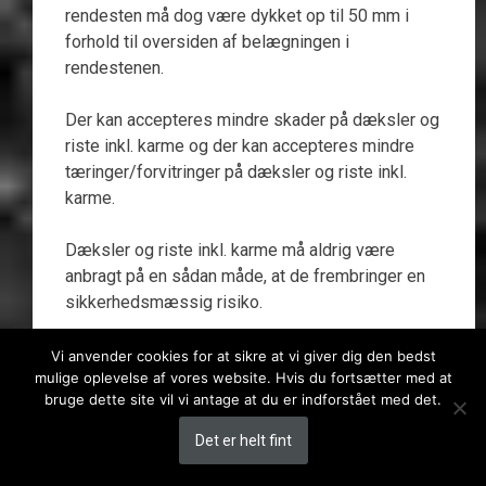
rendesten må dog være dykket op til 50 mm i
forhold til oversiden af belægningen i
rendestenen.
Der kan accepteres mindre skader på dæksler og
riste inkl. karme og der kan accepteres mindre
tæringer/forvitringer på dæksler og riste inkl.
karme.
Dæksler og riste inkl. karme må aldrig være
anbragt på en sådan måde, at de frembringer en
sikkerhedsmæssig risiko.
Dæksler og riste skal være egnede for anvendte
Vi anvender cookies for at sikre at vi giver dig den bedst
mulige oplevelse af vores website. Hvis du fortsætter med at
karme.
bruge dette site vil vi antage at du er indforstået med det.
Det er helt fint
Beplantning ønsket tilstand: