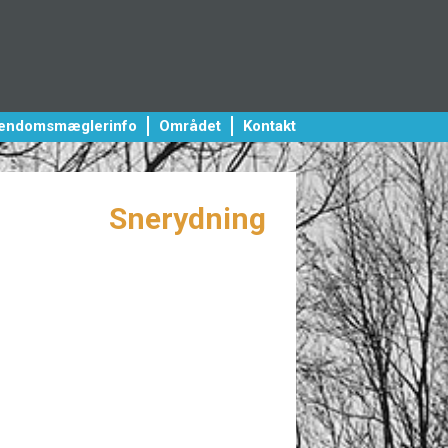
jendomsmæglerinfo
Området
Kontakt
Snerydning