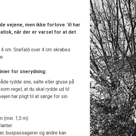
de vejene, men ikke fortove. Vi har
isk, når der er varsel for at det
til 4 cm. Snefald over 4 cm skrabes
e.
nier for snerydning:
 både rydde sne, salte eller gruse på
som regel, at du skal rydde ud til
en har pligt til at sørge for sin
m (min. 1,5 m)
lanter
er, buspassagerer og andre kan