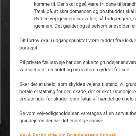
komme til. Der skal også være fri bane til brand
Tænk på, at skraldemanden og postbuddet ska
Ryd en vej igennem snevolde, så fodgængere, 
igennem. Det gælder også selvom snevolden e
Dit fortov skal i udgangspunktet være ryddet fra klokke
bortrejst.
På private fællesveje har den enkelte grundejer ansvaret
vedligeholdt, renholdt og om vinteren ryddet for sne.
Sker der et uheld, som skyldes vejens tilstand, vil grun
betale erstatning for den skade, der er sket. Grundeje
erstatninger for skader, som følge af hændelige uheld 
Selvom vejvedligeholdelsen varetages af en servitutbe
grundejeren der har det endelige ansvar.
Vej & Parks side om Grundejerens Ansvar