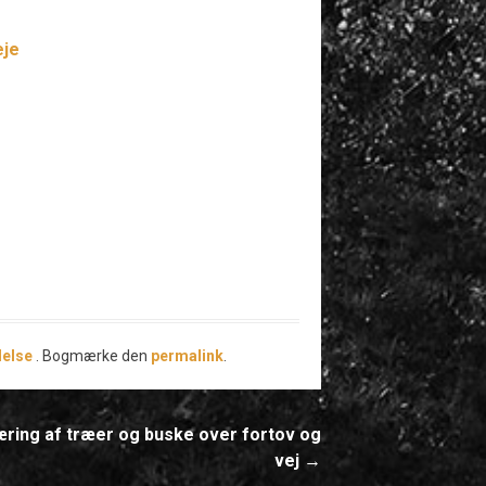
eje
delse
. Bogmærke den
permalink
.
ring af træer og buske over fortov og
vej
→