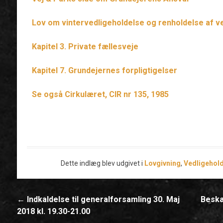
Lov om vintervedligeholdelse og renholdelse af v
Kapitel 3. Private fællesveje
Kapitel 7. Grundejernes forpligtigelser
Se også Cirkulæret, CIR nr 135, 1985
Dette indlæg blev udgivet i
Lovgivning
,
Vedligehol
←
Indkaldelse til generalforsamling 30. Maj
Beskæ
Indlæg
2018 kl. 19.30-21.00