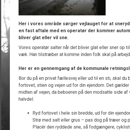
Her i vores område sørger vejlauget for at sneryd
en fast aftale med en operatør der kommer automat
bliver glat eller vil sne.
Vores operatør salter når det bliver glat eller sner op 
væk. Han tilstræber at komme inden folk skal på arbejd
Her er en gennemgang af de kommunale retningsli
Bor du på en privat fællesvej eller ud til en sti, skal du
fortovet, stien og vejen ud for din ejendom. Det gælder 
midten af vejen, da beboeren på den modsatte side af vej
halvdel.
Ryd fortovet i hele sin bredde, ud for din ejendo
Strø med salt eller grus – pas dog på træer og p
Placér den ryddede sne, så fodgængere, cyklist