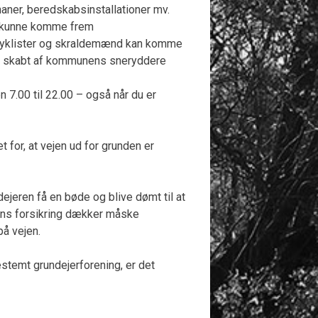
haner, beredskabsinstallationer mv.
l kunne komme frem
cyklister og skraldemænd kan komme
r skabt af kommunens sneryddere
n 7.00 til 22.00 – også når du er
 for, at vejen ud for grunden er
dejeren få en bøde og blive dømt til at
rens forsikring dækker måske
på vejen.
stemt grundejerforening, er det