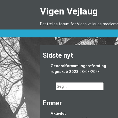
Videre
Vigen Vejlaug
til
indhold
Det fælles forum for Vigen vejlaugs medlemme
Sidste nyt
Generalforsamlingsreferat og
regnskab 2023
28/08/2023
Søg
efter:
Emner
Aktivitet