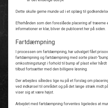
Dette skulle gerne munde ud i et oplæg til godkendelse
Efterhånden som den foreslåede placering af træerne er 
informationer er klar, bliver de publiceret her på siden.
Fartdæmpning
I processen om fartdæmpning, har udvalget fået prisov
fartdæmpning og fartdæmpning med sorte plast-“bump”
omkostningstungt i forhold til bump af plast eller hård
tilbud fortsætter med den billigere løsning.
Der arbejdes således lige nu på et forslag om placeri
ved indkørsel til området og på det lange stræk midt 
viser sig at være højst.
Arbejdet med fartdæmpning forventes ligeledes at mund