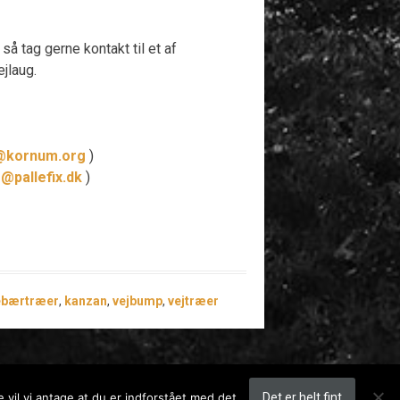
så tag gerne kontakt til et af
jlaug.
@kornum.org
)
e@pallefix.dk
)
ebærtræer
,
kanzan
,
vejbump
,
vejtræer
 vil vi antage at du er indforstået med det.
Det er helt fint