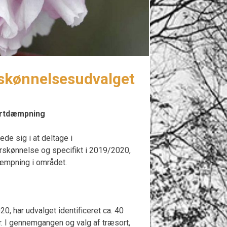
rskønnelsesudvalget
fartdæmpning
de sig i at deltage i
rskønnelse og specifikt i 2019/2020,
dæmpning i området.
0, har udvalget identificeret ca. 40
er. I gennemgangen og valg af træsort,