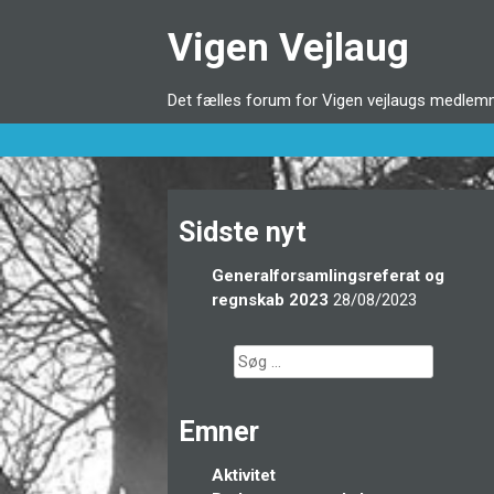
Videre
Vigen Vejlaug
til
indhold
Det fælles forum for Vigen vejlaugs medlemme
Sidste nyt
Generalforsamlingsreferat og
regnskab 2023
28/08/2023
Søg
efter:
Emner
Aktivitet