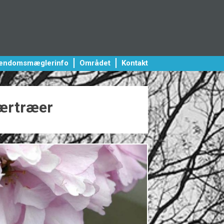
jendomsmæglerinfo
Området
Kontakt
bærtræer