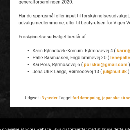
generalforsamlingen 2020.
Har du spørgsmål eller input til forskønnelsesudvalget, 
udvalgsmedlemmerne, eller til bestyrelsen for Vigen Ve
Forskønnelsesudvalget består af:
Karin Rønnebæk-Kornum, Rørmosevej 4 (
karin
Palle Rasmussen, Engblommevej 30 (
lenepall
Kai Pors, Rørmosevej 6 (
porskai@gmail.com
)
Jens Ulrik Lange, Rørmosevej 13 (
jul@nuit.dk
)
Udgivet i
Nyheder
Tagget
fartdæmpning
,
japanske kirs
Drevet af WordPress
|
Theme: Lonely Road by dbeja.
e oplevelse af vores website. Hvis du fortsætter med at bruge dette site